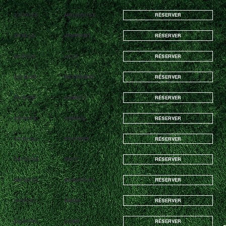
23/10/26
MULHOUSE
RÉSERVER
13/11/26
JEUMONT
RÉSERVER
14/11/26
LILLE
RÉSERVER
20/11/26
SEYSSINET
RÉSERVER
21/11/26
ANNECY
RÉSERVER
25/11/26
GENÈVE
RÉSERVER
27/11/26
POITIERS
RÉSERVER
04/12/26
PACÉ
RÉSERVER
09/12/26
BORDEAUX
RÉSERVER
16/01/27
NÎMES
RÉSERVER
23/01/27
CAEN
RÉSERVER