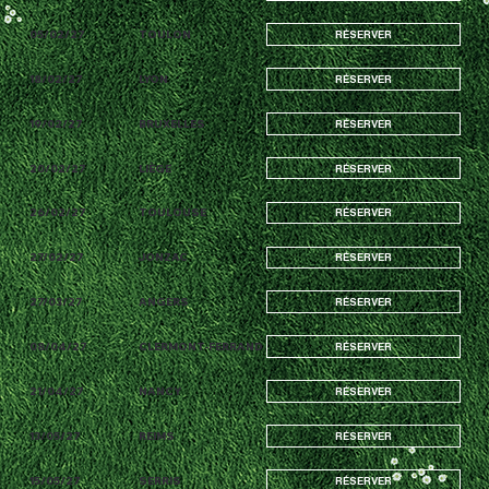
05/02/27
TOULON
RÉSERVER
18/02/27
LYON
RÉSERVER
19/02/27
BRUXELLES
RÉSERVER
20/02/27
LIÈGE
RÉSERVER
26/02/27
TOULOUSE
RÉSERVER
27/02/27
JONZAC
RÉSERVER
27/03/27
ANGERS
RÉSERVER
08/04/27
CLERMONT-FERRAND
RÉSERVER
21/04/27
NANCY
RÉSERVER
13/05/27
REIMS
RÉSERVER
15/05/27
SERRIS
RÉSERVER