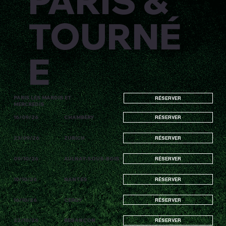
PARIS &
TOURNÉ
E
PARIS LES MARDIS ET
RÉSERVER
MERCREDIS
16/09/26
CHAMBÉRY
RÉSERVER
23/09/26
ZURICH
RÉSERVER
09/10/26
AULNAY-SOUS-BOIS
RÉSERVER
10/10/26
NANTES
RÉSERVER
16/10/26
CERGY
RÉSERVER
22/10/26
BESANÇON
RÉSERVER