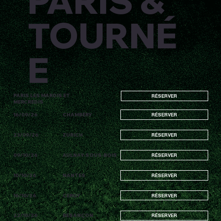
PARIS &
TOURNÉ
E
PARIS LES MARDIS ET
RÉSERVER
MERCREDIS
16/09/26
CHAMBÉRY
RÉSERVER
23/09/26
ZURICH
RÉSERVER
09/10/26
AULNAY-SOUS-BOIS
RÉSERVER
10/10/26
NANTES
RÉSERVER
16/10/26
CERGY
RÉSERVER
22/10/26
BESANÇON
RÉSERVER