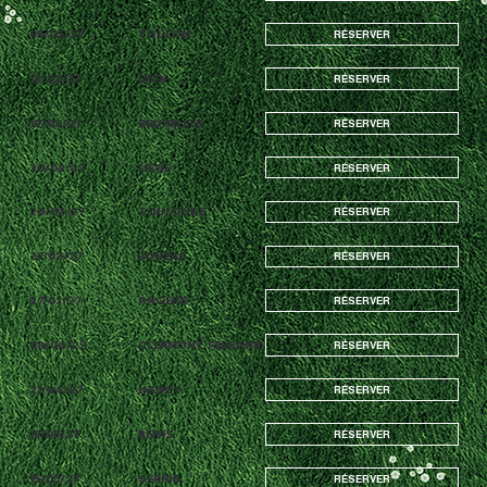
05/02/27
TOULON
RÉSERVER
18/02/27
LYON
RÉSERVER
19/02/27
BRUXELLES
RÉSERVER
20/02/27
LIÈGE
RÉSERVER
26/02/27
TOULOUSE
RÉSERVER
27/02/27
JONZAC
RÉSERVER
27/03/27
ANGERS
RÉSERVER
08/04/27
CLERMONT-FERRAND
RÉSERVER
21/04/27
NANCY
RÉSERVER
13/05/27
REIMS
RÉSERVER
15/05/27
SERRIS
RÉSERVER