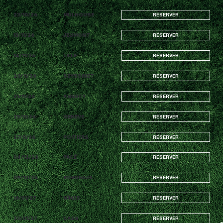
23/10/26
MULHOUSE
RÉSERVER
13/11/26
JEUMONT
RÉSERVER
14/11/26
LILLE
RÉSERVER
20/11/26
SEYSSINET
RÉSERVER
21/11/26
ANNECY
RÉSERVER
25/11/26
GENÈVE
RÉSERVER
27/11/26
POITIERS
RÉSERVER
04/12/26
PACÉ
RÉSERVER
09/12/26
BORDEAUX
RÉSERVER
16/01/27
NÎMES
RÉSERVER
23/01/27
CAEN
RÉSERVER